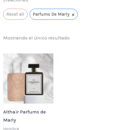
×
Reset all
Parfums De Marly
Mostrando el único resultado
Price
range:
$ 25,000
through
$ 55,000
Althaïr Parfums de
Marly
Hombre