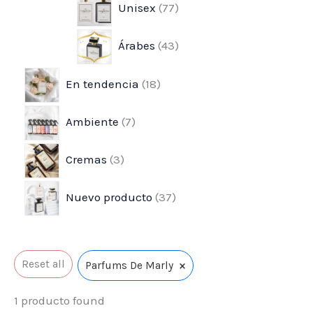
Unisex
77
t
t
u
c
c
c
c
c
c
Árabes
43
o
o
c
t
t
t
t
t
t
s
s
t
o
o
o
o
o
o
En tendencia
18
o
s
s
s
s
s
s
s
Ambiente
7
Cremas
3
Nuevo producto
37
×
Reset all
Parfums De Marly
1
producto found