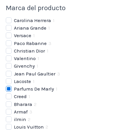
Marca del producto
Carolina Herrera
1
Ariana Grande
1
Versace
1
Paco Rabanne
3
Christian Dior
1
Valentino
1
Givenchy
1
Jean Paul Gaultier
3
Lacoste
1
Parfums De Marly
1
Creed
1
Bharara
2
Armaf
3
ilmin
2
Louis Vuitton
2