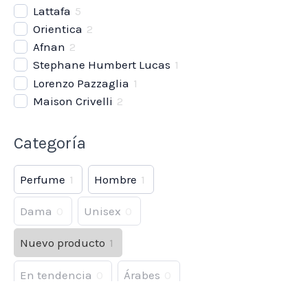
Lattafa
5
Orientica
2
Afnan
2
Stephane Humbert Lucas
1
Lorenzo Pazzaglia
1
Maison Crivelli
2
Categoría
Perfume
1
Hombre
1
Dama
0
Unisex
0
Nuevo producto
1
En tendencia
0
Árabes
0