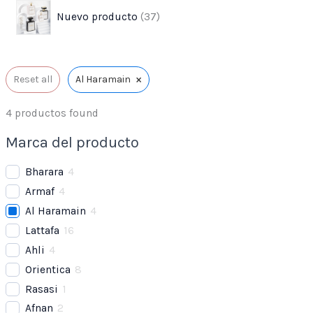
Nuevo producto
37
×
Reset all
Al Haramain
4
productos found
Marca del producto
Bharara
4
Armaf
4
Al Haramain
4
Lattafa
16
Ahli
4
Orientica
8
Rasasi
1
Afnan
2