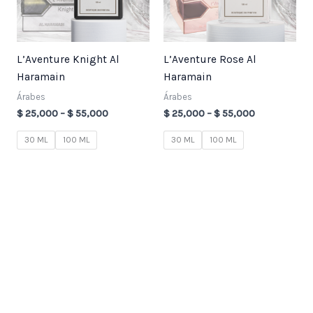
L’Aventure Knight Al
L’Aventure Rose Al
Haramain
Haramain
Árabes
Árabes
$
25,000
–
$
55,000
$
25,000
–
$
55,000
30 ML
100 ML
30 ML
100 ML
3
7
2
1
8
3
7
4
9