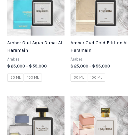
$ 55,000
$ 55,000
Amber Oud Aqua Dubai Al
Amber Oud Gold Edition Al
Haramain
Haramain
Árabes
Árabes
$
25,000
–
$
55,000
$
25,000
–
$
55,000
30 ML
100 ML
30 ML
100 ML
Price
Price
range:
range:
$ 25,000
$ 25,000
through
through
$ 55,000
$ 55,000