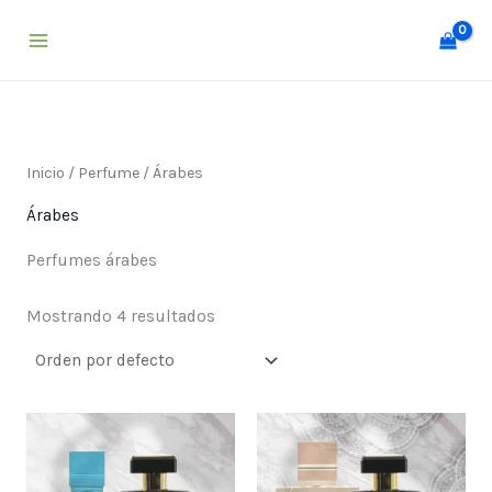
Ir
al
contenido
Inicio
/
Perfume
/ Árabes
Árabes
Perfumes árabes
Mostrando 4 resultados
Price
Price
range:
range:
$ 25,000
$ 25,000
through
through