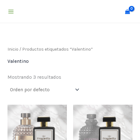
Ir
al
contenido
Inicio
/ Productos etiquetados “Valentino”
Valentino
Mostrando 3 resultados
Price
Price
range:
range:
$ 25,000
$ 25,000
through
through
$ 55,000
$ 55,000