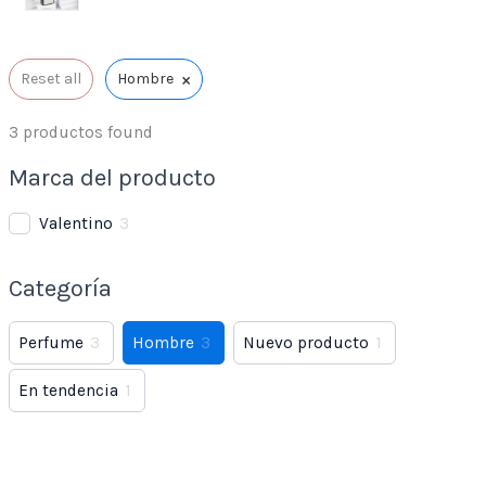
×
Reset all
Hombre
3
productos found
Marca del producto
Valentino
3
Categoría
Perfume
3
Hombre
3
Nuevo producto
1
En tendencia
1