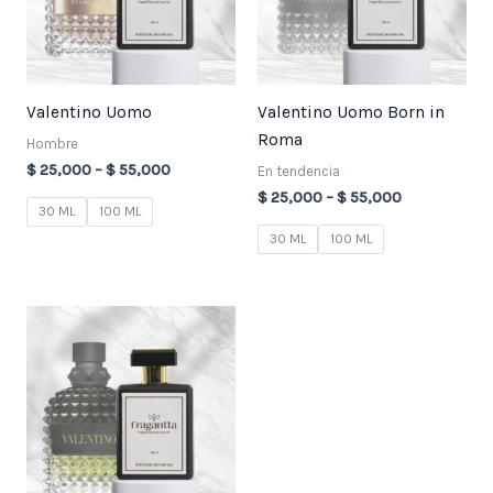
Valentino Uomo
Valentino Uomo Born in
Roma
Hombre
$
25,000
–
$
55,000
En tendencia
$
25,000
–
$
55,000
30 ML
100 ML
30 ML
100 ML
Price
range:
$ 25,000
through
$ 55,000