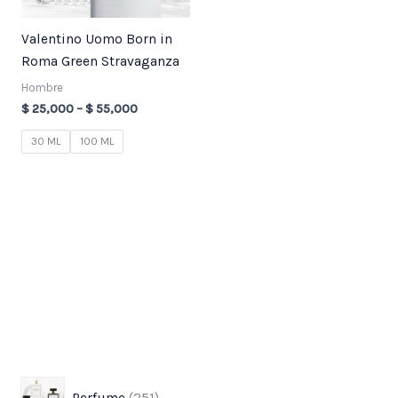
Valentino Uomo Born in
Roma Green Stravaganza
Hombre
$
25,000
–
$
55,000
30 ML
100 ML
3
7
2
1
8
3
7
4
9
p
p
5
8
3
7
7
3
1
Perfume
251