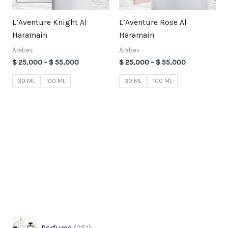
L’Aventure Knight Al
L’Aventure Rose Al
Haramain
Haramain
Árabes
Árabes
$
25,000
–
$
55,000
$
25,000
–
$
55,000
30 ML
100 ML
30 ML
100 ML
3
7
2
1
8
3
7
4
9
p
p
5
8
3
7
7
3
1
Perfume
251