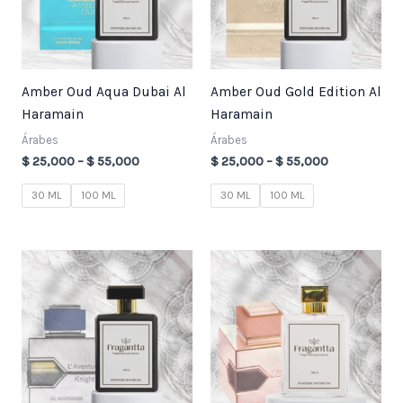
Amber Oud Aqua Dubai Al
Amber Oud Gold Edition Al
Haramain
Haramain
Árabes
Árabes
$
25,000
–
$
55,000
$
25,000
–
$
55,000
30 ML
100 ML
30 ML
100 ML
Price
Price
range:
range:
$ 25,000
$ 25,000
through
through
$ 55,000
$ 55,000