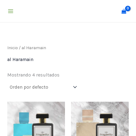
Ir
al
contenido
Inicio
/ al Haramain
al Haramain
Mostrando 4 resultados
Price
Price
range:
range:
$ 25,000
$ 25,000
through
through
$ 55,000
$ 55,000