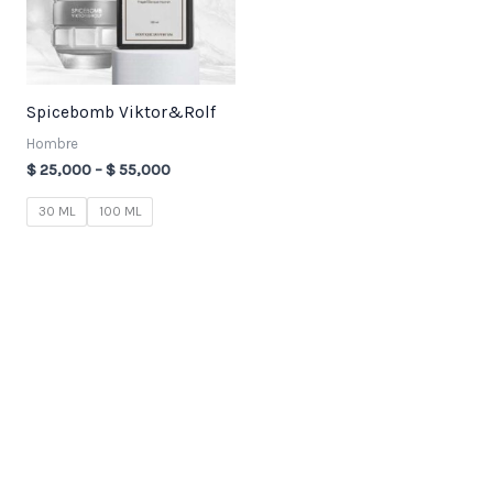
Spicebomb Viktor&Rolf
Hombre
$
25,000
–
$
55,000
30 ML
100 ML
3
7
2
1
8
3
7
4
9