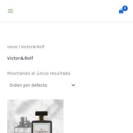
Ir
al
contenido
Inicio
/ Victor&Rolf
Victor&Rolf
Mostrando el único resultado
Price
range:
$ 25,000
through
$ 55,000