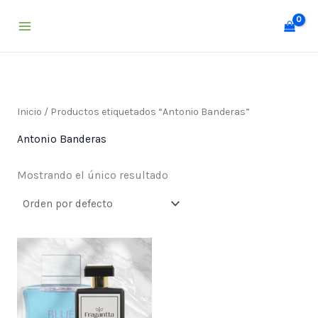
Ir
al
contenido
Inicio
/ Productos etiquetados “Antonio Banderas”
Antonio Banderas
Mostrando el único resultado
Price
range:
$ 25,000
through
$ 55,000