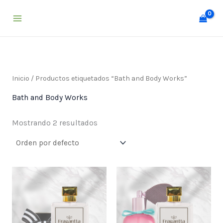
Ir
al
contenido
Inicio
/ Productos etiquetados “Bath and Body Works”
Bath and Body Works
Mostrando 2 resultados
Price
Price
range:
range:
$ 25,000
$ 25,000
through
through
$ 55,000
$ 55,000