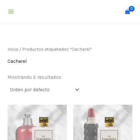
Ir
al
contenido
Inicio
/ Productos etiquetados “Cacharel”
Cacharel
Mostrando 2 resultados
Price
Price
range:
range:
$ 25,000
$ 25,000
through
through
$ 55,000
$ 55,000