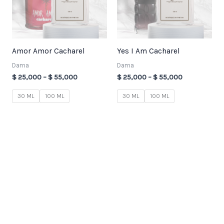
Amor Amor Cacharel
Yes I Am Cacharel
Dama
Dama
$
25,000
–
$
55,000
$
25,000
–
$
55,000
30 ML
100 ML
30 ML
100 ML
3
7
2
1
8
3
7
4
9