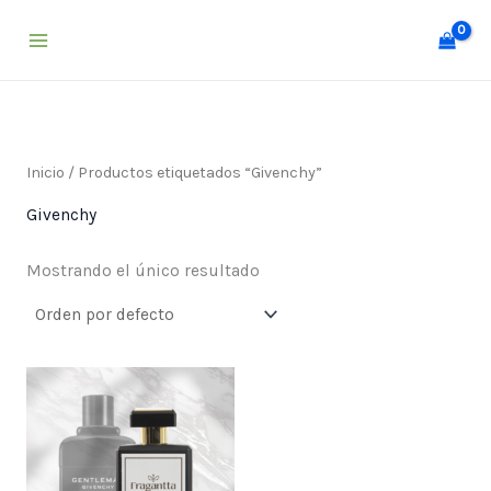
Ir
al
contenido
Inicio
/ Productos etiquetados “Givenchy”
Givenchy
Mostrando el único resultado
Price
range:
$ 25,000
through
$ 55,000