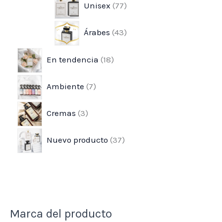
Unisex
77
t
t
u
c
c
c
c
c
c
Árabes
43
o
o
c
t
t
t
t
t
t
s
s
t
o
o
o
o
o
o
En tendencia
18
o
s
s
s
s
s
s
s
Ambiente
7
Cremas
3
Nuevo producto
37
Marca del producto