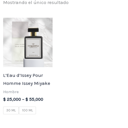
Mostrando el único resultado
Price
range:
$ 25,000
through
$ 55,000
L’Eau d’Issey Pour
Homme Issey Miyake
Hombre
$
25,000
–
$
55,000
30 ML
100 ML