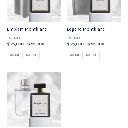
Emblem Montblanc
Legend Montblanc
Hombre
Hombre
$
25,000
–
$
55,000
$
25,000
–
$
55,000
30 ML
100 ML
30 ML
100 ML
Price
range:
$ 25,000
through
$ 55,000