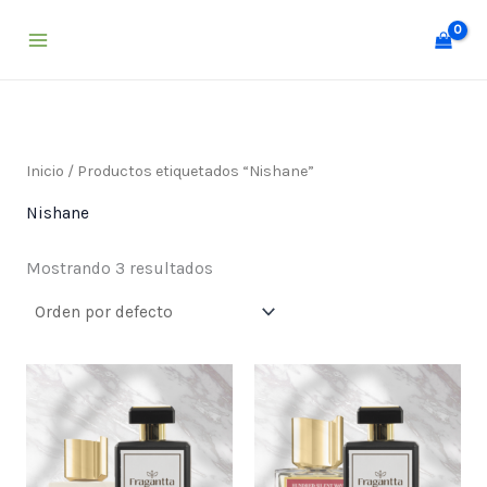
Ir
al
contenido
Inicio
/ Productos etiquetados “Nishane”
Nishane
Mostrando 3 resultados
Price
Price
range:
range:
$ 25,000
$ 25,000
through
through
$ 55,000
$ 55,000