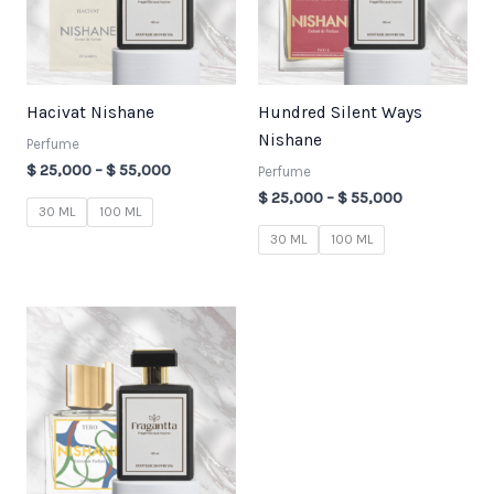
Hacivat Nishane
Hundred Silent Ways
Nishane
Perfume
$
25,000
–
$
55,000
Perfume
$
25,000
–
$
55,000
30 ML
100 ML
30 ML
100 ML
Price
range:
$ 25,000
through
$ 55,000