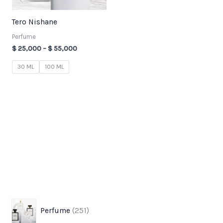
Tero Nishane
Perfume
$
25,000
–
$
55,000
30 ML
100 ML
3
7
2
1
8
3
7
4
9
p
p
5
8
3
7
7
3
1
Perfume
251
r
r
1
p
p
p
p
p
p