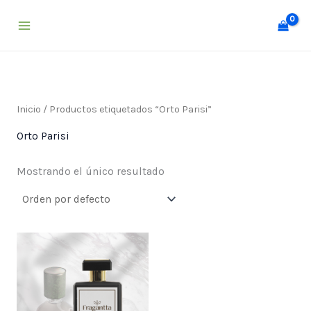
Ir
al
contenido
Inicio
/ Productos etiquetados “Orto Parisi”
Orto Parisi
Mostrando el único resultado
Price
range:
$ 25,000
through
$ 55,000