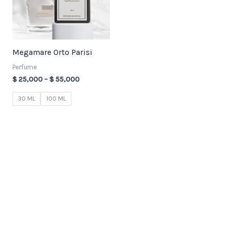
Megamare Orto Parisi
Perfume
$
25,000
–
$
55,000
30 ML
100 ML
3
7
2
1
8
3
7
4
9