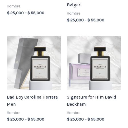
Bvlgari
Hombre
$
25,000
–
$
55,000
Hombre
$
25,000
–
$
55,000
Price
Price
range:
range:
$ 25,000
$ 25,000
through
through
$ 55,000
$ 55,000
Bad Boy Carolina Herrera
Signature for Him David
Men
Beckham
Hombre
Hombre
$
25,000
–
$
55,000
$
25,000
–
$
55,000