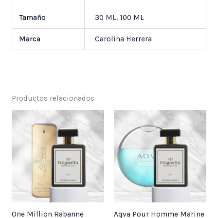
Tamaño
30 ML
,
100 ML
Marca
Carolina Herrera
Productos relacionados
Price
Price
range:
range:
$ 25,000
$ 25,000
through
through
$ 55,000
$ 55,000
One Million Rabanne
Aqva Pour Homme Marine