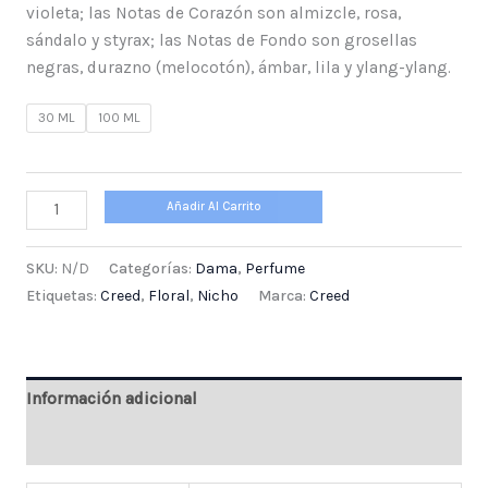
violeta; las Notas de Corazón son almizcle, rosa,
sándalo y styrax; las Notas de Fondo son grosellas
negras, durazno (melocotón), ámbar, lila y ylang-ylang.
30 ML
100 ML
Añadir Al Carrito
SKU:
N/D
Categorías:
Dama
,
Perfume
Etiquetas:
Creed
,
Floral
,
Nicho
Marca:
Creed
Información adicional
Valoraciones (0)