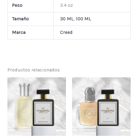
Peso
3.4 oz
Tamaño
30 ML
,
100 ML
Marca
Creed
Productos relacionados
Price
Price
range:
range:
$ 25,000
$ 25,000
through
through
$ 55,000
$ 55,000