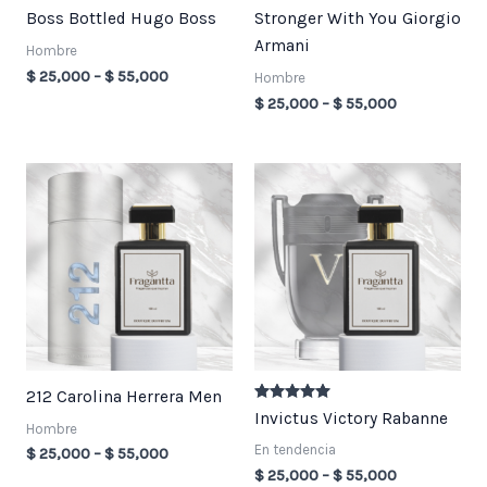
Boss Bottled Hugo Boss
Stronger With You Giorgio
Armani
Hombre
$
25,000
–
$
55,000
Hombre
$
25,000
–
$
55,000
Price
Price
range:
range:
$ 25,000
$ 25,000
through
through
$ 55,000
$ 55,000
212 Carolina Herrera Men
Valorado en
Invictus Victory Rabanne
5.00
Hombre
de 5
En tendencia
$
25,000
–
$
55,000
$
25,000
–
$
55,000