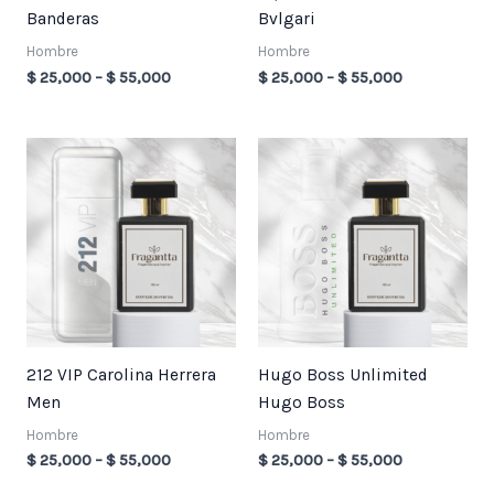
Banderas
Bvlgari
Hombre
Hombre
$
25,000
–
$
55,000
$
25,000
–
$
55,000
Price
Price
range:
range:
$ 25,000
$ 25,000
through
through
$ 55,000
$ 55,000
212 VIP Carolina Herrera
Hugo Boss Unlimited
Men
Hugo Boss
Hombre
Hombre
$
25,000
–
$
55,000
$
25,000
–
$
55,000