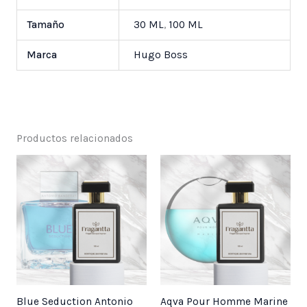
Tamaño
30 ML
,
100 ML
Marca
Hugo Boss
Productos relacionados
Price
Price
range:
range:
$ 25,000
$ 25,000
through
through
$ 55,000
$ 55,000
Blue Seduction Antonio
Aqva Pour Homme Marine