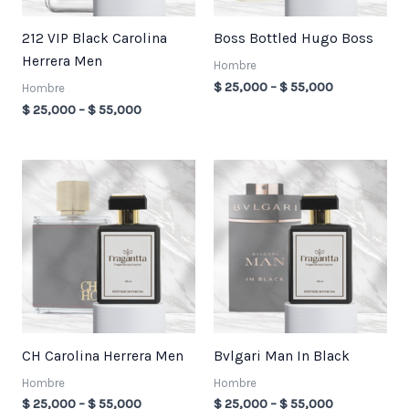
212 VIP Black Carolina
Boss Bottled Hugo Boss
Herrera Men
Hombre
$
25,000
–
$
55,000
Hombre
$
25,000
–
$
55,000
Price
Price
range:
range:
$ 25,000
$ 25,000
through
through
$ 55,000
$ 55,000
CH Carolina Herrera Men
Bvlgari Man In Black
Hombre
Hombre
$
25,000
–
$
55,000
$
25,000
–
$
55,000