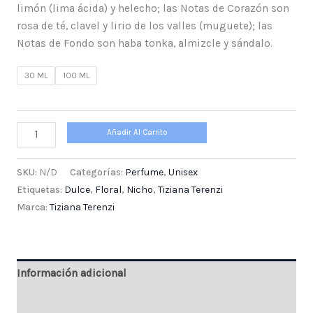
limón (lima ácida) y helecho; las Notas de Corazón son
rosa de té, clavel y lirio de los valles (muguete); las
Notas de Fondo son haba tonka, almizcle y sándalo.
30 ML
100 ML
Añadir Al Carrito
SKU:
N/D
Categorías:
Perfume
,
Unisex
Etiquetas:
Dulce
,
Floral
,
Nicho
,
Tiziana Terenzi
Marca:
Tiziana Terenzi
Información adicional
Valoraciones (0)