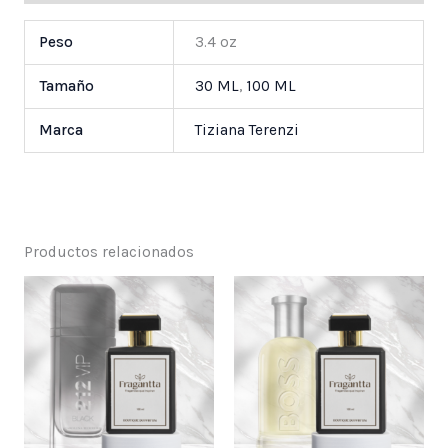
Peso
3.4 oz
Tamaño
30 ML
,
100 ML
Marca
Tiziana Terenzi
Productos relacionados
Price
Price
range:
range:
$ 25,000
$ 25,000
through
through
$ 55,000
$ 55,000