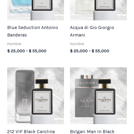
Blue Seduction Antonio
Acqua di Gio Giorgio
Banderas
Armani
Hombre
Hombre
$
25,000
–
$
55,000
$
25,000
–
$
55,000
Price
Price
range:
range:
$ 25,000
$ 25,000
through
through
$ 55,000
$ 55,000
212 VIP Black Carolina
Bvlgari Man In Black