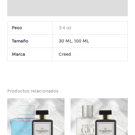
Valoraciones (0)
Peso
3.4 oz
Tamaño
30 ML
,
100 ML
Marca
Creed
Productos relacionados
Price
Price
range:
range:
$ 25,000
$ 25,000
through
through
$ 55,000
$ 55,000