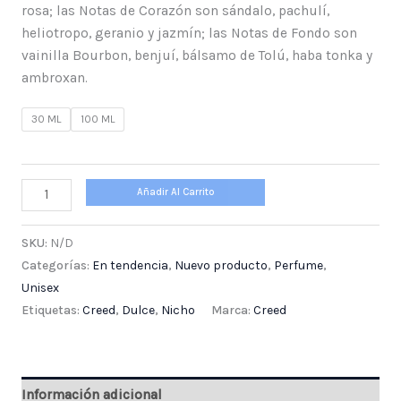
rosa; las Notas de Corazón son sándalo, pachulí,
heliotropo, geranio y jazmín; las Notas de Fondo son
vainilla Bourbon, benjuí, bálsamo de Tolú, haba tonka y
ambroxan.
30 ML
100 ML
Añadir Al Carrito
SKU:
N/D
Categorías:
En tendencia
,
Nuevo producto
,
Perfume
,
Unisex
Etiquetas:
Creed
,
Dulce
,
Nicho
Marca:
Creed
Información adicional