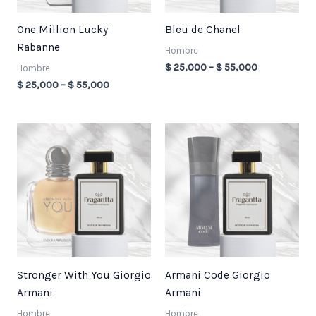
One Million Lucky
Bleu de Chanel
Rabanne
Hombre
$
25,000
–
$
55,000
Hombre
$
25,000
–
$
55,000
Price
Price
range:
range:
$ 25,000
$ 25,000
through
through
$ 55,000
$ 55,000
Stronger With You Giorgio
Armani Code Giorgio
Armani
Armani
Hombre
Hombre