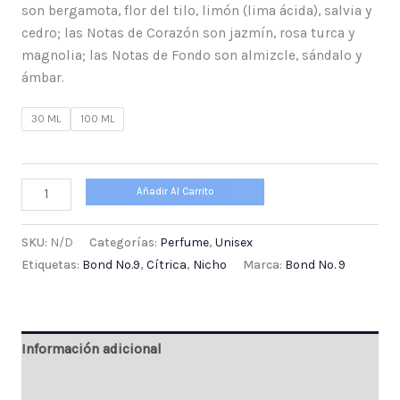
son bergamota, flor del tilo, limón (lima ácida), salvia y
cedro; las Notas de Corazón son jazmín, rosa turca y
magnolia; las Notas de Fondo son almizcle, sándalo y
ámbar.
30 ML
100 ML
Añadir Al Carrito
SKU:
N/D
Categorías:
Perfume
,
Unisex
Etiquetas:
Bond No.9
,
Cítrica
,
Nicho
Marca:
Bond No. 9
Información adicional
Valoraciones (0)