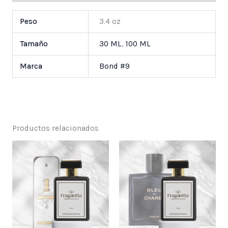
Peso
3.4 oz
Tamaño
30 ML
,
100 ML
Marca
Bond #9
Productos relacionados
Price
Price
range:
range:
$ 25,000
$ 25,000
through
through
$ 55,000
$ 55,000