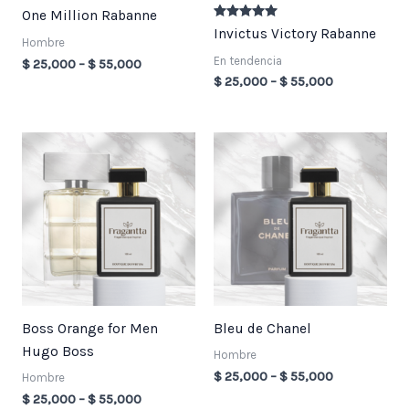
One Million Rabanne
Valorado en
Invictus Victory Rabanne
5.00
Hombre
de 5
En tendencia
$
25,000
–
$
55,000
$
25,000
–
$
55,000
Price
Price
range:
range:
$ 25,000
$ 25,000
through
through
$ 55,000
$ 55,000
Boss Orange for Men
Bleu de Chanel
Hugo Boss
Hombre
$
25,000
–
$
55,000
Hombre
$
25,000
–
$
55,000