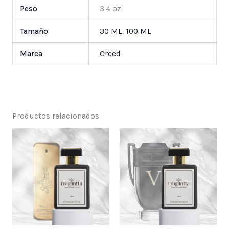
Peso
3.4 oz
Tamaño
30 ML
,
100 ML
Marca
Creed
Productos relacionados
Price
Price
range:
range:
$ 25,000
$ 25,000
through
through
$ 55,000
$ 55,000