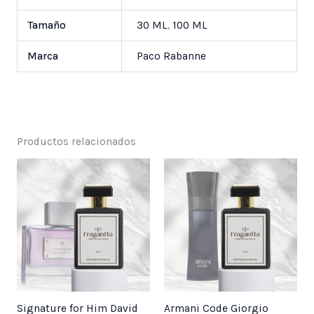
Tamaño
30 ML
,
100 ML
Marca
Paco Rabanne
Productos relacionados
Price
Price
range:
range:
$ 25,000
$ 25,000
through
through
$ 55,000
$ 55,000
Signature for Him David
Armani Code Giorgio