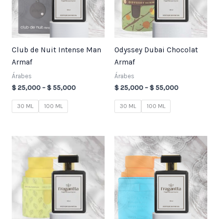
Club de Nuit Intense Man
Odyssey Dubai Chocolat
Armaf
Armaf
Árabes
Árabes
$
25,000
–
$
55,000
$
25,000
–
$
55,000
30 ML
100 ML
30 ML
100 ML
Price
Price
range:
range:
$ 25,000
$ 25,000
through
through
$ 55,000
$ 55,000