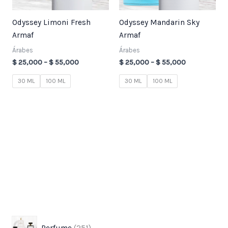
Odyssey Limoni Fresh
Odyssey Mandarin Sky
Armaf
Armaf
Árabes
Árabes
$
25,000
–
$
55,000
$
25,000
–
$
55,000
30 ML
100 ML
30 ML
100 ML
3
7
2
1
8
3
7
4
9
p
p
5
8
3
7
7
3
1
Perfume
251