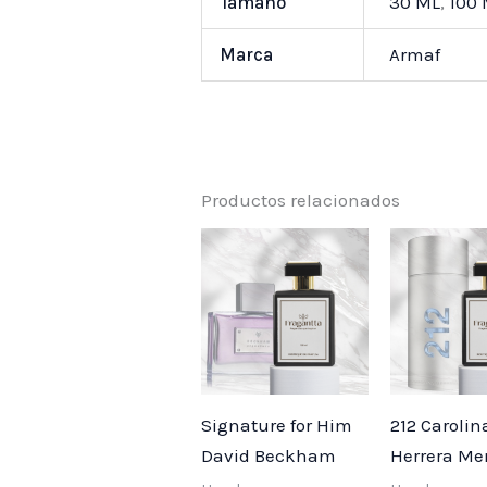
Tamaño
30 ML
,
100
Marca
Armaf
Productos relacionados
Price
range:
$ 25,000
through
$ 55,000
Signature for Him
212 Carolin
David Beckham
Herrera Me