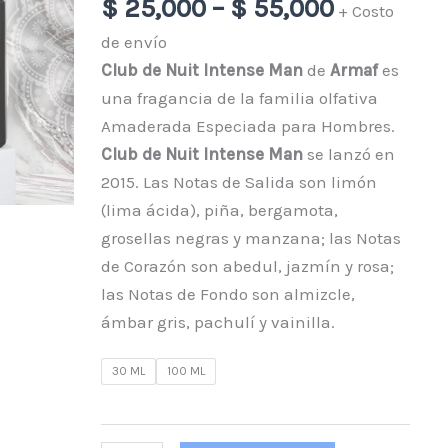
$
25,000
–
$
55,000
+ Costo
Armaf
de envío
cantidad
Club de Nuit Intense Man
de
Armaf
es
una fragancia de la familia olfativa
Amaderada Especiada para Hombres.
Club de Nuit Intense Man
se lanzó en
2015. Las Notas de Salida son limón
(lima ácida), piña, bergamota,
grosellas negras y manzana; las Notas
de Corazón son abedul, jazmín y rosa;
las Notas de Fondo son almizcle,
ámbar gris, pachulí y vainilla.
30 ML
100 ML