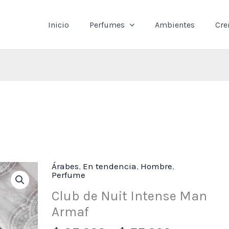
Inicio
Perfumes
Ambientes
Cr
Árabes
,
En tendencia
,
Hombre
Price
,
Club
Perfume
range:
de
Club de Nuit Intense Man
$ 25,000
Nuit
Armaf
through
Intense
$ 55,000
Man