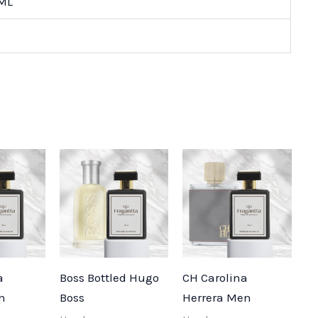
 ML
Price
Price
Price
range:
range:
range:
$ 25,000
$ 25,000
$ 25,0
through
through
throug
$ 55,000
$ 55,000
$ 55,0
a
Boss Bottled Hugo
CH Carolina
n
Boss
Herrera Men