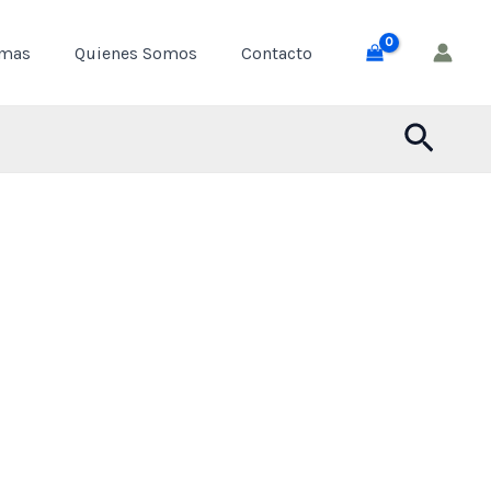
through
emas
Quienes Somos
Contacto
$ 55,000
Busca