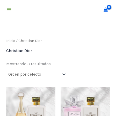
Ir
al
contenido
Inicio
/ Christian Dior
Christian Dior
Mostrando 3 resultados
Price
Price
range:
range:
$ 25,000
$ 25,000
through
through
$ 55,000
$ 55,000