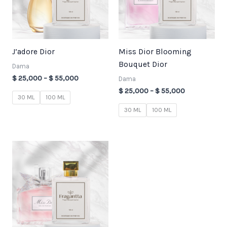
J’adore Dior
Miss Dior Blooming
Bouquet Dior
Dama
$
25,000
–
$
55,000
Dama
$
25,000
–
$
55,000
30 ML
100 ML
30 ML
100 ML
Price
range:
$ 25,000
through
$ 55,000