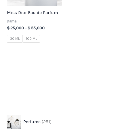
Miss Dior Eau de Parfum
Dama
$
25,000
–
$
55,000
30 ML
100 ML
3
7
2
1
8
3
7
4
9
p
p
5
8
3
7
7
3
1
Perfume
251
r
r
1
p
p
p
p
p
p