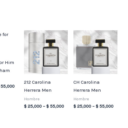
Price
Price
Price
range:
range:
range:
$ 25,000
$ 25,000
$ 25,0
through
through
throug
$ 55,000
$ 55,000
$ 55,0
for Him
kham
212 Carolina
CH Carolina
55,000
Herrera Men
Herrera Men
Hombre
Hombre
$
25,000
–
$
55,000
$
25,000
–
$
55,000