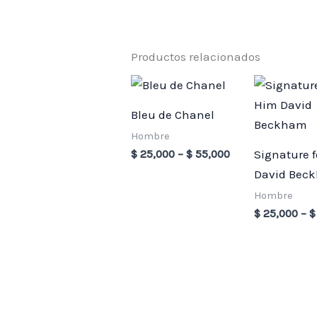
Productos relacionados
Price
range:
$ 25,000
Bleu de Chanel
through
$ 55,000
Hombre
Signature 
$
25,000
–
$
55,000
David Bec
Hombre
$
25,000
–
$