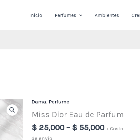
Inicio
Perfumes
Ambientes
Cr
Dama
,
Perfume
Price
Miss
range:
Dior
Miss Dior Eau de Parfum
$ 25,000
Eau
$
25,000
–
$
55,000
through
+ Costo
de
$ 55,000
Parfum
de envío