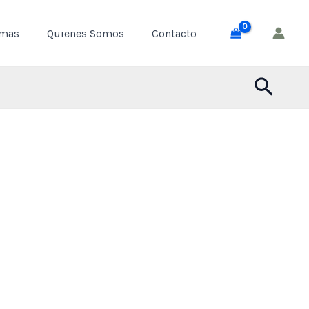
$ 25,000
through
emas
Quienes Somos
Contacto
$ 55,000
Busca