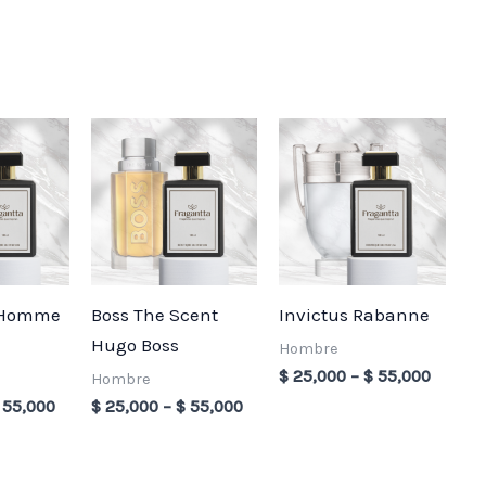
Price
Price
Price
range:
range:
range:
$ 25,000
$ 25,000
$ 25,0
through
through
throug
$ 55,000
$ 55,000
$ 55,0
 Homme
Boss The Scent
Invictus Rabanne
Hugo Boss
Hombre
$
25,000
–
$
55,000
Hombre
55,000
$
25,000
–
$
55,000