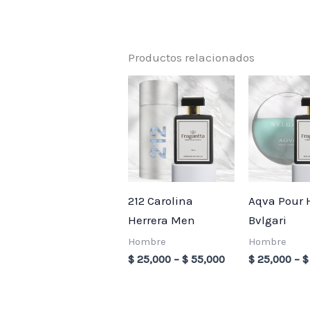
Productos relacionados
Price
range:
$ 25,000
through
$ 55,000
212 Carolina
Aqva Pour
Herrera Men
Bvlgari
Hombre
Hombre
$
25,000
–
$
55,000
$
25,000
–
$