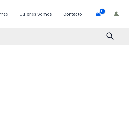
through
emas
Quienes Somos
Contacto
$ 55,000
Busca