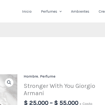
Inicio
Perfumes
Ambientes
Cr
Hombre
,
Perfume
Price
Stronger
range:
With
Stronger With You Giorgio
$ 25,000
You
Armani
through
Giorgio
$
25,000
–
$
55,000
$ 55,000
Armani
+ Costo