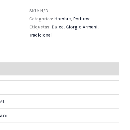
SKU:
N/D
Categorías:
Hombre
,
Perfume
Etiquetas:
Dulce
,
Giorgio Armani
,
Tradicional
ones (0)
 ML
mani