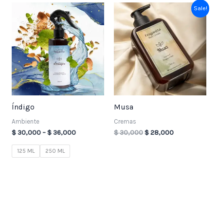
Price
Original
Current
Sale!
range:
price
price
$ 30,000
was:
is:
through
$ 30,000.
$ 28,000.
$ 36,000
Índigo
Musa
Ambiente
Cremas
$
30,000
–
$
36,000
$
30,000
$
28,000
125 ML
250 ML