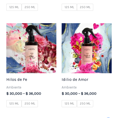
125 ML
250 ML
125 ML
250 ML
Price
Price
range:
range:
$ 30,000
$ 30,000
through
through
$ 36,000
$ 36,000
Hilos de Fe
Idilio de Amor
Ambiente
Ambiente
$
30,000
–
$
36,000
$
30,000
–
$
36,000
125 ML
250 ML
125 ML
250 ML