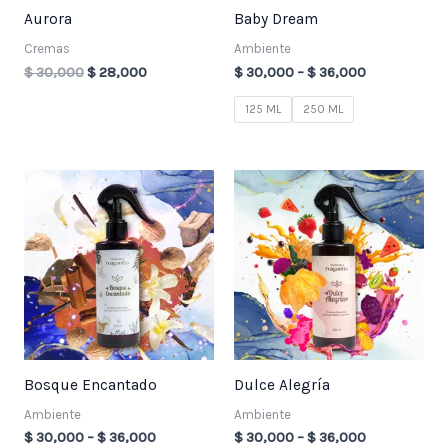
Aurora
Baby Dream
Cremas
Ambiente
$
30,000
$
28,000
$
30,000
–
$
36,000
125 ML
250 ML
Price
Price
range:
range:
$ 30,000
$ 30,000
through
through
$ 36,000
$ 36,000
Bosque Encantado
Dulce Alegría
Ambiente
Ambiente
$
30,000
–
$
36,000
$
30,000
–
$
36,000