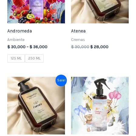
Andromeda
Atenea
Ambiente
Cremas
$
30,000
–
$
36,000
$
30,000
$
28,000
125 ML
250 ML
Original
Current
Price
Sale!
price
price
range:
was:
is:
$ 30,000
$ 30,000.
$ 28,000.
through
$ 36,000