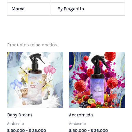
Marca
By Fragantta
Productos relacionados
Price
Price
range:
range:
$ 30,000
$ 30,000
through
through
$ 36,000
$ 36,000
Baby Dream
Andromeda
Ambiente
Ambiente
$
30,000
–
$
36,000
$
30,000
–
$
36,000