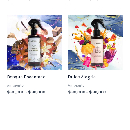
Price
Price
range:
range:
$ 30,000
$ 30,000
through
through
$ 36,000
$ 36,000
Bosque Encantado
Dulce Alegría
Ambiente
Ambiente
$
30,000
–
$
36,000
$
30,000
–
$
36,000