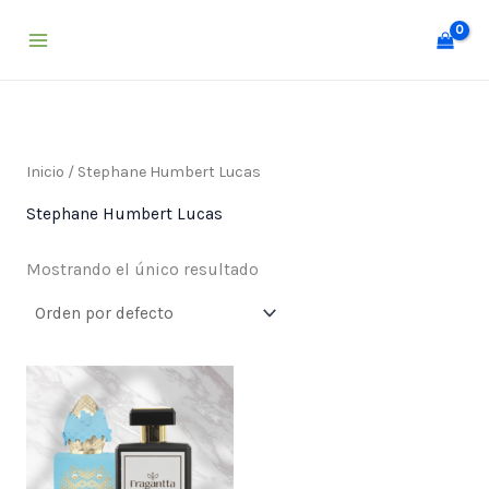
Ir
al
contenido
Inicio
/ Stephane Humbert Lucas
Stephane Humbert Lucas
Mostrando el único resultado
Price
range:
$ 25,000
through
$ 55,000