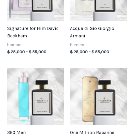
Signature for Him David
Acqua di Gio Giorgio
Beckham
Armani
Hombre
Hombre
$
25,000
–
$
55,000
$
25,000
–
$
55,000
Price
Price
range:
range:
$ 25,000
$ 25,000
through
through
$ 55,000
$ 55,000
360 Men
One Million Rabanne