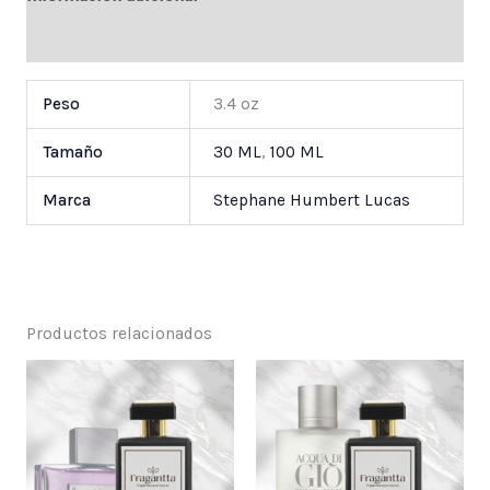
Valoraciones (0)
Peso
3.4 oz
Tamaño
30 ML
,
100 ML
Marca
Stephane Humbert Lucas
Productos relacionados
Price
Price
range:
range:
$ 25,000
$ 25,000
through
through
$ 55,000
$ 55,000