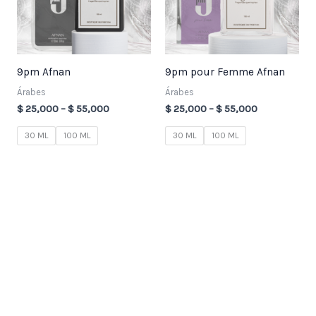
9pm Afnan
9pm pour Femme Afnan
Árabes
Árabes
$
25,000
–
$
55,000
$
25,000
–
$
55,000
30 ML
100 ML
30 ML
100 ML
3
7
2
1
8
3
7
4
9