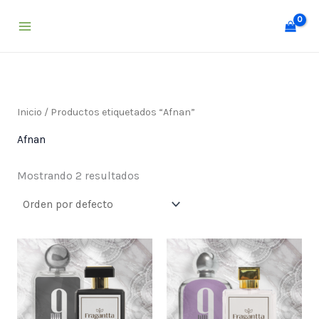
Ir
al
contenido
Inicio
/ Productos etiquetados “Afnan”
Afnan
Mostrando 2 resultados
Price
Price
range:
range:
$ 25,000
$ 25,000
through
through
$ 55,000
$ 55,000