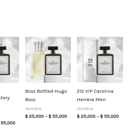
Price
Price
Price
range:
range:
range:
$ 25,000
$ 25,000
$ 25,0
through
through
throug
$ 55,000
$ 55,000
$ 55,0
Boss Bottled Hugo
212 VIP Carolina
ctory
Boss
Herrera Men
Hombre
Hombre
$
25,000
–
$
55,000
$
25,000
–
$
55,000
55,000