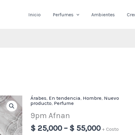
Inicio
Perfumes
Ambientes
Cr
Árabes
,
En tendencia
,
Hombre
Price
,
Nuevo
9pm
producto
,
Perfume
range:
Afnan
9pm Afnan
$ 25,000
cantidad
through
$
25,000
–
$
55,000
+ Costo
$ 55,000