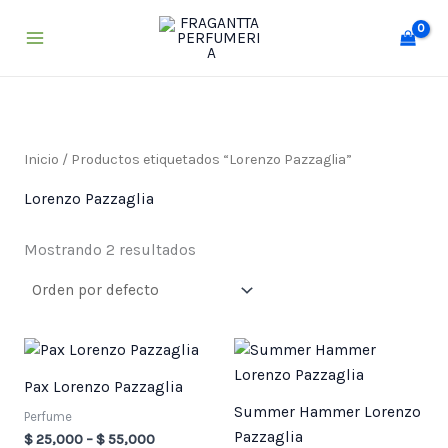
Ir
al
contenido
Inicio
/ Productos etiquetados “Lorenzo Pazzaglia”
Lorenzo Pazzaglia
Mostrando 2 resultados
Price
Price
range:
range:
$ 25,000
$ 25,000
Pax Lorenzo Pazzaglia
through
through
Summer Hammer Lorenzo
$ 55,000
$ 55,000
Perfume
Pazzaglia
$
25,000
–
$
55,000