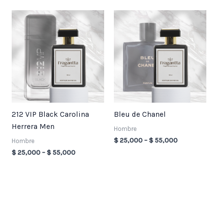
Price
Price
range:
range:
$ 25,000
$ 25,000
through
through
$ 55,000
$ 55,000
212 VIP Black Carolina
Bleu de Chanel
Herrera Men
Hombre
$
25,000
–
$
55,000
Hombre
$
25,000
–
$
55,000