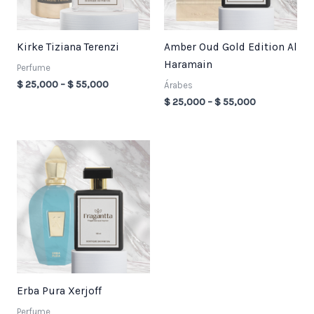
Kirke Tiziana Terenzi
Amber Oud Gold Edition Al
Haramain
Perfume
$
25,000
–
$
55,000
Árabes
$
25,000
–
$
55,000
Price
range:
$ 25,000
through
$ 55,000
Erba Pura Xerjoff
Perfume