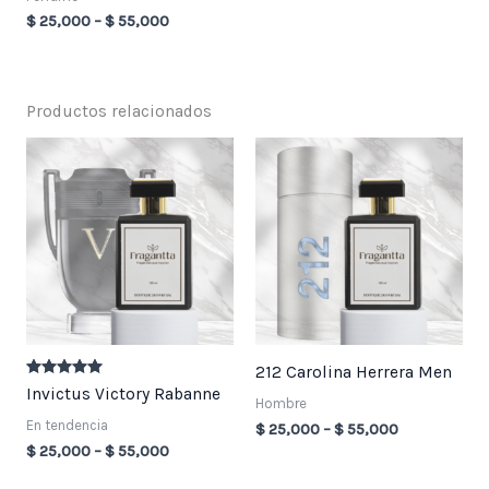
$
25,000
–
$
55,000
Productos relacionados
Price
Price
range:
range:
$ 25,000
$ 25,000
through
through
$ 55,000
$ 55,000
212 Carolina Herrera Men
Valorado en
Invictus Victory Rabanne
5.00
Hombre
de 5
En tendencia
$
25,000
–
$
55,000
$
25,000
–
$
55,000