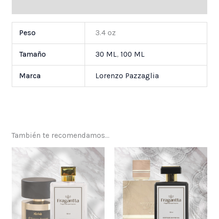
Valoraciones (0)
Peso
3.4 oz
Tamaño
30 ML
,
100 ML
Marca
Lorenzo Pazzaglia
También te recomendamos…
Price
Price
range:
range:
$ 25,000
$ 25,000
through
through
$ 55,000
$ 55,000