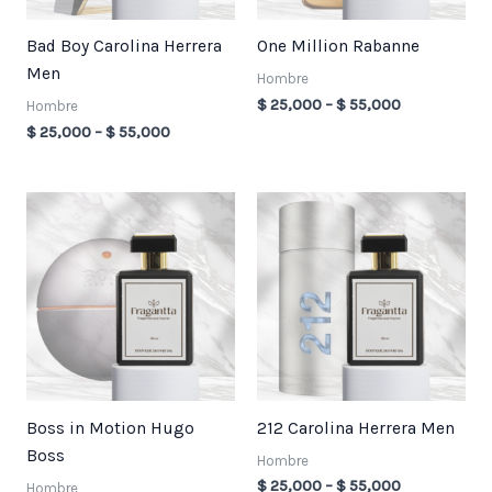
Bad Boy Carolina Herrera
One Million Rabanne
Men
Hombre
$
25,000
–
$
55,000
Hombre
$
25,000
–
$
55,000
Price
Price
range:
range:
$ 25,000
$ 25,000
through
through
$ 55,000
$ 55,000
Boss in Motion Hugo
212 Carolina Herrera Men
Boss
Hombre
$
25,000
–
$
55,000
Hombre