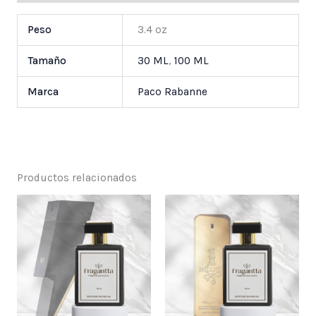
Peso
3.4 oz
Tamaño
30 ML
,
100 ML
Marca
Paco Rabanne
Productos relacionados
Price
Price
range:
range:
$ 25,000
$ 25,000
through
through
$ 55,000
$ 55,000