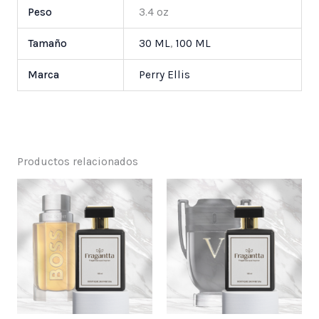
Peso
3.4 oz
Tamaño
30 ML
,
100 ML
Marca
Perry Ellis
Productos relacionados
Price
Price
range:
range:
$ 25,000
$ 25,000
through
through
$ 55,000
$ 55,000