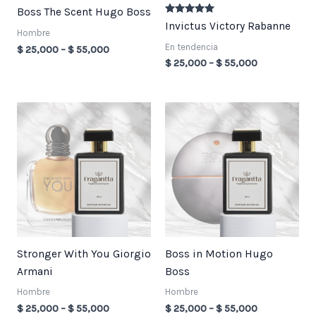
Boss The Scent Hugo Boss
Valorado en
Invictus Victory Rabanne
5.00
Hombre
de 5
En tendencia
$
25,000
–
$
55,000
$
25,000
–
$
55,000
Price
Price
range:
range:
$ 25,000
$ 25,000
through
through
$ 55,000
$ 55,000
Stronger With You Giorgio
Boss in Motion Hugo
Armani
Boss
Hombre
Hombre
$
25,000
–
$
55,000
$
25,000
–
$
55,000