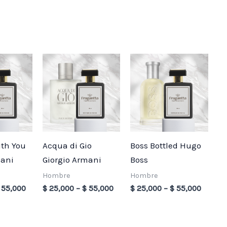
Price
Price
Price
range:
range:
range:
$ 25,000
$ 25,000
$ 25,0
through
through
throug
$ 55,000
$ 55,000
$ 55,0
ith You
Acqua di Gio
Boss Bottled Hugo
mani
Giorgio Armani
Boss
Hombre
Hombre
55,000
$
25,000
–
$
55,000
$
25,000
–
$
55,000