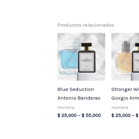
Productos relacionados
Price
range:
$ 25,000
through
$ 55,000
Blue Seduction
Stronger W
Antonio Banderas
Giorgio Ar
Hombre
Hombre
$
25,000
–
$
55,000
$
25,000
–
$