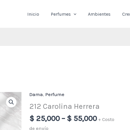
Inicio
Perfumes
Ambientes
Cr
Dama
,
Perfume
Price
212
range:
Carolina
212 Carolina Herrera
$ 25,000
Herrera
$
25,000
–
$
55,000
through
+ Costo
cantidad
$ 55,000
de envío