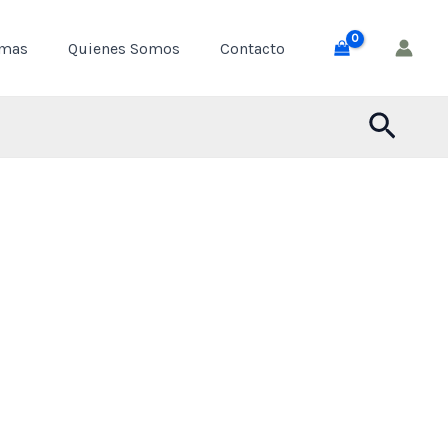
through
emas
Quienes Somos
Contacto
$ 55,000
Busca