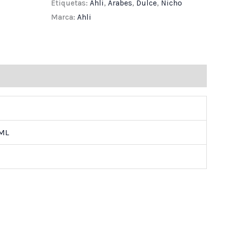
Etiquetas:
Ahli
,
Árabes
,
Dulce
,
Nicho
Marca:
Ahli
ones (0)
 ML