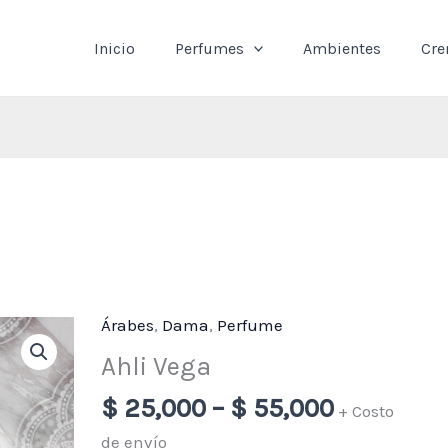
Inicio
Perfumes
Ambientes
Cr
Árabes
,
Dama
,
Perfume
Price
Ahli
range:
Vega
Ahli Vega
$ 25,000
cantidad
$
25,000
–
$
55,000
through
+ Costo
$ 55,000
de envío