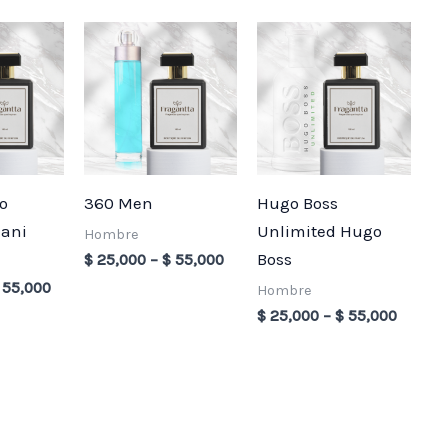
Price
Price
Price
range:
range:
range:
$ 25,000
$ 25,000
$ 25,0
through
through
throug
$ 55,000
$ 55,000
$ 55,0
o
360 Men
Hugo Boss
mani
Unlimited Hugo
Hombre
Boss
$
25,000
–
$
55,000
55,000
Hombre
$
25,000
–
$
55,000