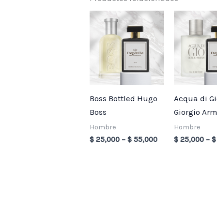
Price
range:
$ 25,000
through
$ 55,000
Boss Bottled Hugo
Acqua di Gi
Boss
Giorgio Ar
Hombre
Hombre
$
25,000
–
$
55,000
$
25,000
–
$