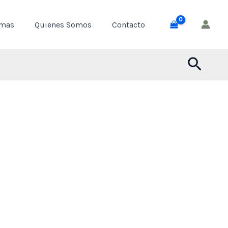
through
emas
Quienes Somos
Contacto
$ 55,000
Busca