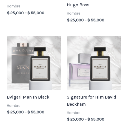
Hugo Boss
Hombre
$
25,000
–
$
55,000
Hombre
$
25,000
–
$
55,000
Price
Price
range:
range:
$ 25,000
$ 25,000
through
through
$ 55,000
$ 55,000
Bvlgari Man In Black
Signature for Him David
Beckham
Hombre
$
25,000
–
$
55,000
Hombre
$
25,000
–
$
55,000