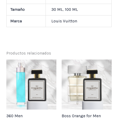
Tamaño
30 ML
,
100 ML
Marca
Louis Vuitton
Productos relacionados
Price
Price
range:
range:
$ 25,000
$ 25,000
through
through
$ 55,000
$ 55,000
360 Men
Boss Orange for Men