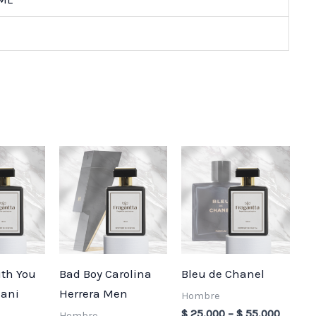
Price
Price
Price
range:
range:
range:
$ 25,000
$ 25,000
$ 25,0
through
through
throug
$ 55,000
$ 55,000
$ 55,0
ith You
Bad Boy Carolina
Bleu de Chanel
mani
Herrera Men
Hombre
$
25,000
–
$
55,000
Hombre