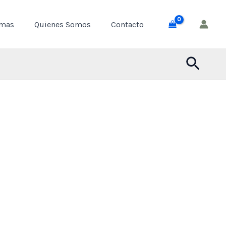
through
emas
Quienes Somos
Contacto
$ 55,000
Busca