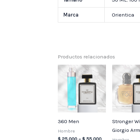
Marca
Orientica
Productos relacionados
Price
range:
$ 25,000
through
$ 55,000
360 Men
Stronger W
Giorgio Ar
Hombre
$
25,000
–
$
55,000
Hombre