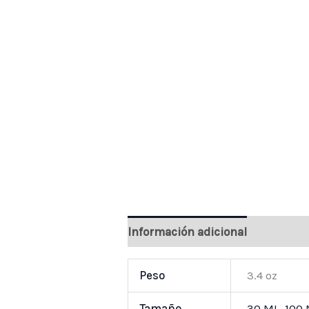
Información adicional
Valoraci
Peso
3.4 oz
Tamaño
30 ML
,
100