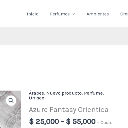
Inicio
Perfumes
Ambientes
Cr
Árabes
,
Nuevo producto
,
Perfume
Price
,
Azure
Unisex
range:
Fantasy
Azure Fantasy Orientica
$ 25,000
Orientica
through
cantidad
$
25,000
–
$
55,000
+ Costo
$ 55,000