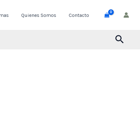
through
emas
Quienes Somos
Contacto
$ 55,000
Busca