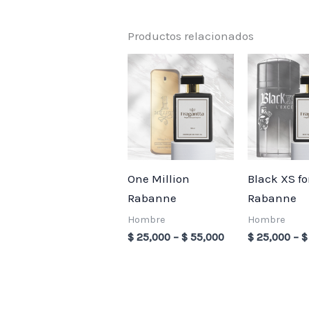
Productos relacionados
Price
range:
$ 25,000
through
$ 55,000
One Million
Black XS f
Rabanne
Rabanne
Hombre
Hombre
$
25,000
–
$
55,000
$
25,000
–
$