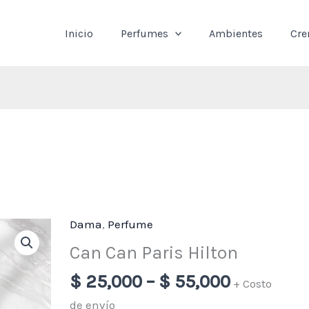
Inicio
Perfumes
Ambientes
Cr
Dama
,
Perfume
Price
Can
range:
Can
Can Can Paris Hilton
$ 25,000
Paris
$
25,000
–
$
55,000
through
+ Costo
Hilton
$ 55,000
cantidad
de envío