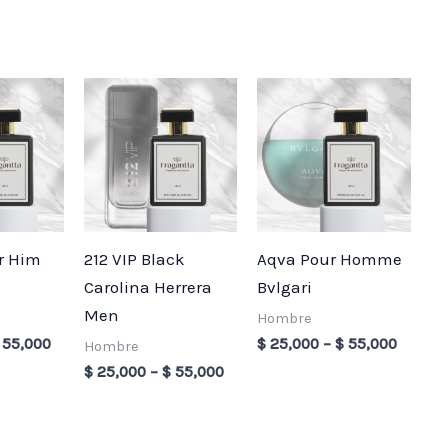
Price
Price
Price
range:
range:
range:
$ 25,000
$ 25,000
$ 25,0
through
through
throug
$ 55,000
$ 55,000
$ 55,0
or Him
212 VIP Black
Aqva Pour Homme
Carolina Herrera
Bvlgari
Men
Hombre
55,000
$
25,000
–
$
55,000
Hombre
$
25,000
–
$
55,000