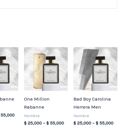
Price
Price
Price
range:
range:
range:
$ 25,000
$ 25,000
$ 25,0
through
through
throug
$ 55,000
$ 55,000
$ 55,0
abanne
One Million
Bad Boy Carolina
Rabanne
Herrera Men
55,000
Hombre
Hombre
$
25,000
–
$
55,000
$
25,000
–
$
55,000