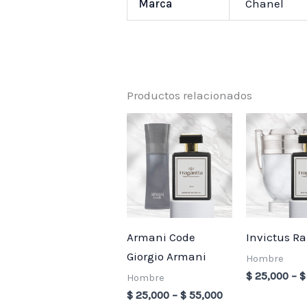
Marca
Chanel
Productos relacionados
Price
range:
$ 25,000
through
$ 55,000
Armani Code
Invictus R
Giorgio Armani
Hombre
$
25,000
–
$
Hombre
$
25,000
–
$
55,000