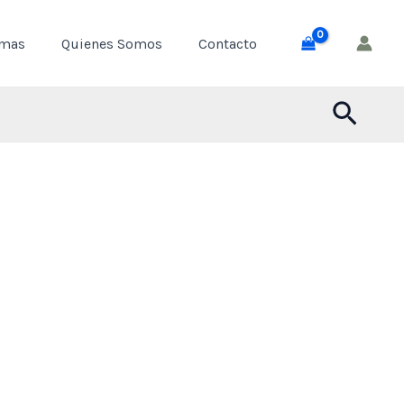
through
emas
Quienes Somos
Contacto
$ 55,000
Busca