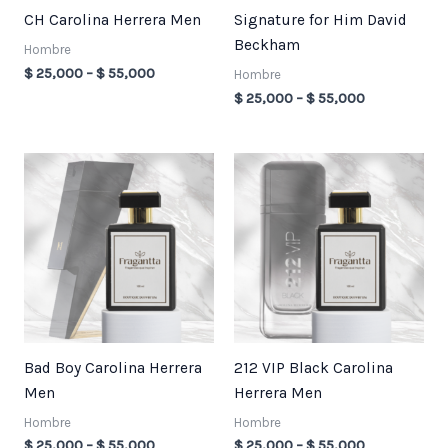
CH Carolina Herrera Men
Signature for Him David
Beckham
Hombre
$
25,000
–
$
55,000
Hombre
$
25,000
–
$
55,000
Price
Price
range:
range:
$ 25,000
$ 25,000
through
through
$ 55,000
$ 55,000
Bad Boy Carolina Herrera
212 VIP Black Carolina
Men
Herrera Men
Hombre
Hombre
$
25,000
–
$
55,000
$
25,000
–
$
55,000