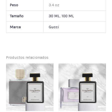
Peso
3.4 oz
Tamaño
30 ML
,
100 ML
Marca
Gucci
Productos relacionados
Price
Price
range:
range:
$ 25,000
$ 25,000
through
through
$ 55,000
$ 55,000