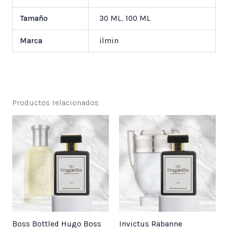
Tamaño
30 ML
,
100 ML
Marca
ilmin
Productos relacionados
Price
Price
range:
range:
$ 25,000
$ 25,000
through
through
$ 55,000
$ 55,000
Boss Bottled Hugo Boss
Invictus Rabanne