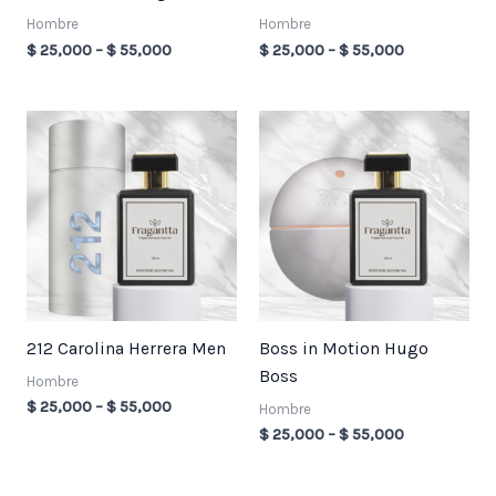
Hombre
Hombre
$
25,000
–
$
55,000
$
25,000
–
$
55,000
Price
Price
range:
range:
$ 25,000
$ 25,000
through
through
$ 55,000
$ 55,000
212 Carolina Herrera Men
Boss in Motion Hugo
Boss
Hombre
$
25,000
–
$
55,000
Hombre
$
25,000
–
$
55,000