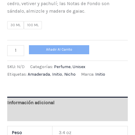
cedro, vetiver y pachulí; las Notas de Fondo son
sándalo, almizcle y madera de gaiac.
30 ML
100 ML
Añadir Al Carrito
SKU:
N/D
Categorías:
Perfume
,
Unisex
Etiquetas:
Amaderada
,
Initio
,
Nicho
Marca:
Initio
Información adicional
Valoraciones (0)
Peso
3.4 oz