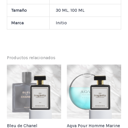
Tamaño
30 ML
,
100 ML
Marca
Initio
Productos relacionados
Price
Price
range:
range:
$ 25,000
$ 25,000
through
through
$ 55,000
$ 55,000
Bleu de Chanel
Aqva Pour Homme Marine