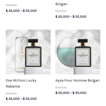
Bvlgari
Hombre
$
25,000
–
$
55,000
Hombre
$
25,000
–
$
55,000
Price
Price
range:
range:
$ 25,000
$ 25,000
through
through
$ 55,000
$ 55,000
One Million Lucky
Aqva Pour Homme Bvlgari
Rabanne
Hombre
$
25,000
–
$
55,000
Hombre
$
25,000
–
$
55,000