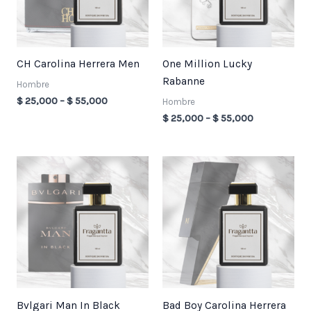
CH Carolina Herrera Men
One Million Lucky
Rabanne
Hombre
$
25,000
–
$
55,000
Hombre
$
25,000
–
$
55,000
Price
Price
range:
range:
$ 25,000
$ 25,000
through
through
$ 55,000
$ 55,000
Bvlgari Man In Black
Bad Boy Carolina Herrera