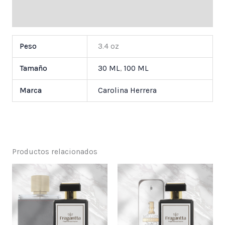
Valoraciones (0)
Peso
3.4 oz
Tamaño
30 ML
,
100 ML
Marca
Carolina Herrera
Productos relacionados
Price
Price
range:
range:
$ 25,000
$ 25,000
through
through
$ 55,000
$ 55,000