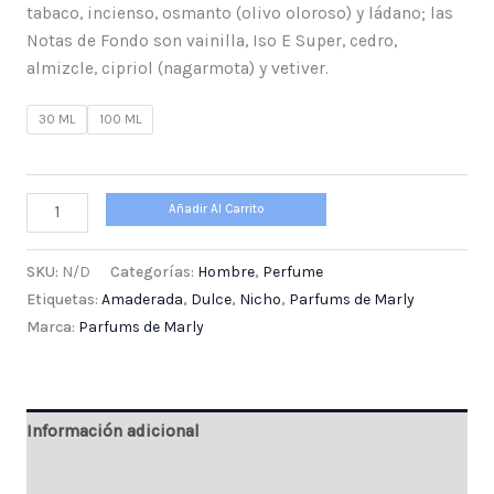
tabaco, incienso, osmanto (olivo oloroso) y ládano; las
Notas de Fondo son vainilla, Iso E Super, cedro,
almizcle, cipriol (nagarmota) y vetiver.
30 ML
100 ML
Añadir Al Carrito
SKU:
N/D
Categorías:
Hombre
,
Perfume
Etiquetas:
Amaderada
,
Dulce
,
Nicho
,
Parfums de Marly
Marca:
Parfums de Marly
Información adicional
Valoraciones (0)