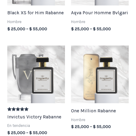
Black XS for Him Rabanne
Aqva Pour Homme Bvlgari
Hombre
Hombre
$
25,000
–
$
55,000
$
25,000
–
$
55,000
Price
Price
range:
range:
$ 25,000
$ 25,000
through
through
$ 55,000
$ 55,000
One Million Rabanne
Valorado en
Invictus Victory Rabanne
5.00
Hombre
de 5
En tendencia
$
25,000
–
$
55,000
$
25,000
–
$
55,000