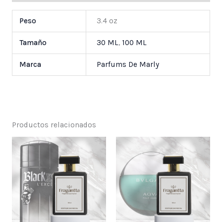
Peso
3.4 oz
Tamaño
30 ML
,
100 ML
Marca
Parfums De Marly
Productos relacionados
Price
Price
range:
range:
$ 25,000
$ 25,000
through
through
$ 55,000
$ 55,000