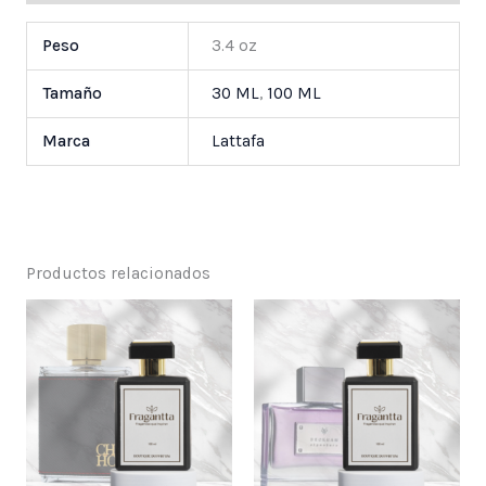
Peso
3.4 oz
Tamaño
30 ML
,
100 ML
Marca
Lattafa
Productos relacionados
Price
Price
range:
range:
$ 25,000
$ 25,000
through
through
$ 55,000
$ 55,000