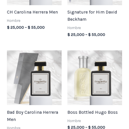
CH Carolina Herrera Men
Signature for Him David
Beckham
Hombre
$
25,000
–
$
55,000
Hombre
$
25,000
–
$
55,000
Price
Price
range:
range:
$ 25,000
$ 25,000
through
through
$ 55,000
$ 55,000
Bad Boy Carolina Herrera
Boss Bottled Hugo Boss
Men
Hombre
$
25,000
–
$
55,000
Hombre