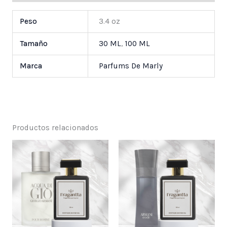
Peso
3.4 oz
Tamaño
30 ML
,
100 ML
Marca
Parfums De Marly
Productos relacionados
Price
Price
range:
range:
$ 25,000
$ 25,000
through
through
$ 55,000
$ 55,000