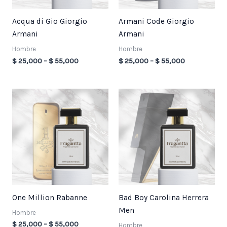
Acqua di Gio Giorgio
Armani Code Giorgio
Armani
Armani
Hombre
Hombre
$
25,000
–
$
55,000
$
25,000
–
$
55,000
Price
Price
range:
range:
$ 25,000
$ 25,000
through
through
$ 55,000
$ 55,000
One Million Rabanne
Bad Boy Carolina Herrera
Men
Hombre
$
25,000
–
$
55,000
Hombre