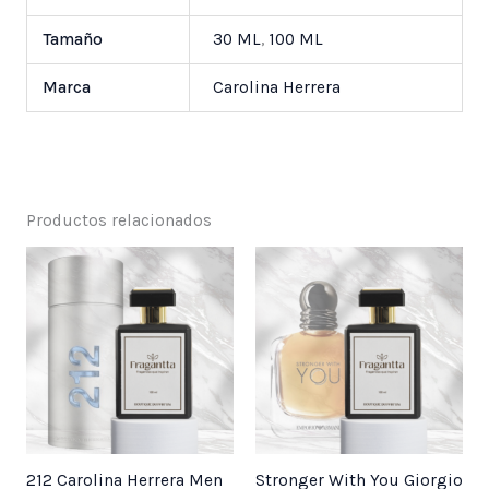
Tamaño
30 ML
,
100 ML
Marca
Carolina Herrera
Productos relacionados
Price
Price
range:
range:
$ 25,000
$ 25,000
through
through
$ 55,000
$ 55,000
212 Carolina Herrera Men
Stronger With You Giorgio